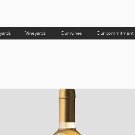
yards
Vineyards
Our wines
Our commitment