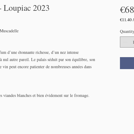
- Loupiac 2023
€68
€11.40
€11.40
Muscadelle
per
Quantit
75
Centilit
rfum d’une étonnante richesse, d’un nez intense
 nul autre pareil. Le palais séduit par son équilibre, son
 ce vin peut encore patienter de nombreuses années dans
s les viandes blanches et bien évidement sur le fromage.