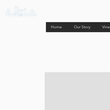
Home
Our Story
Vine