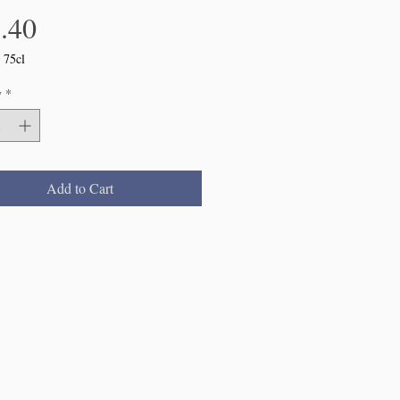
Price
.40
/
75cl
y
*
ers
Add to Cart